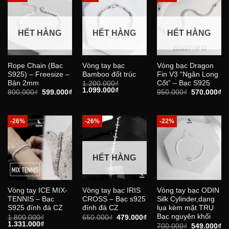
HẾT HÀNG
HẾT HÀNG
HẾT HÀNG
Rope Chain (Bạc
Vòng tay bạc
Vòng bạc Dragon
S925) – Freesize –
Bamboo đốt trúc
Fin V3 “Ngân Long
Bản 2mm
Cốt” – Bạc S925
1.200.000
₫
Giá
Giá
1.099.000
₫
Giá
Giá
Giá
Gi
800.000
₫
599.000
₫
950.000
₫
570.000
₫
gốc
hiện
gốc
hiện
gốc
hi
là:
tại
là:
tại
là:
tại
1.200.000₫.
là:
800.000₫.
là:
950.000₫.
là:
1.099.000₫.
599.000₫.
57
-26%
-26%
-22%
HẾT HÀNG
Vòng tay ICE MIX-
Vòng tay bạc IRIS
Vòng tay bạc ODIN
TENNIS – Bạc
CROSS – Bạc s925
Silk Cylinder,dạng
S925 đính đá CZ
đính đá CZ
lụa kèm mặt TRỤ
Bạc nguyên khối
Giá
Giá
1.800.000
₫
650.000
₫
479.000
₫
Giá
Giá
gốc
hiện
1.331.000
₫
Giá
Gi
700.000
₫
549.000
₫