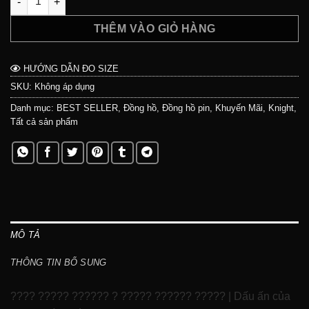
THÊM VÀO GIỎ HÀNG
HƯỚNG DẪN ĐO SIZE
SKU:
Không áp dụng
Danh mục:
BEST SELLER
,
Đồng hồ
,
Đồng hồ pin
,
Khuyến Mãi
,
Knight
,
Tất cả sản phẩm
MÔ TẢ
THÔNG TIN BỔ SUNG
???? ????? ?????? ? ????? ?????? ????? | Dấu ấn của