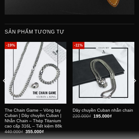
SẢN PHẨM TƯƠNG TỰ
-19%
-11%
The Chain Game – Vòng tay
Dây chuyền Cuban nhẫn chain
Cuban | Dây chuyền Cuban |
Giá
Giá
220.000
₫
195.000
₫
gốc
hiện
Nhẫn Chain – Thép Titanium
là:
tại
cao cấp 316L – Tiết kiệm 88k
220.000₫.
là:
Giá
Giá
440.000
₫
355.000
₫
195.000₫.
gốc
hiện