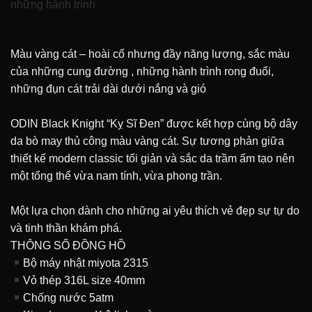
những hành trình
Màu vàng cát – hoài cổ nhưng đầy năng lượng, sắc màu
của những cung đường , những hành trình rong đuổi,
những đụn cát trải dài dưới nắng và gió
ODIN Black Knight “Kỵ Sĩ Đen” được kết hợp cùng bộ dây
da bò may thủ công màu vàng cát. Sự tương phản giữa
thiết kế modern classic tối giản và sắc da trầm ấm tạo nên
một tổng thể vừa nam tính, vừa phong trần.
Một lựa chọn dành cho những ai yêu thích vẻ đẹp sự tự do
và tinh thần khám phá.
THÔNG SỐ ĐỒNG HỒ
Bộ máy nhật miyota 2315
Vỏ thép 316L size 40mm
Chống nước 5atm