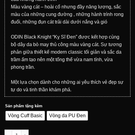
1.499.000₫.
Màu vàng cát – hoài cổ nhưng đầy năng lượng, sắc
màu của những cung đường , những hành trình rong
đuổi, những đụn cát trải dài dưới nắng và gió
ODIN Black Knight “Kỵ Sĩ Đen” được kết hợp cùng
bộ dây da bò may thủ công màu vàng cát. Sự tương
phản giữa thiết kế modern classic tối giản và sắc da
trầm ấm tạo nên một tổng thể vừa nam tính, vừa
phong trần.
Một lựa chọn dành cho những ai yêu thích vẻ đẹp sự
tự do và tinh thần khám phá.
Sản phẩm tặng kèm
Vòng Cuff Basic
Vòng da PU Đen
Đồng hồ ODIN Knight V1 Black x Dây da vàng cát sandy yellow