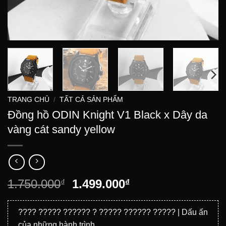
TRANG CHỦ
/
TẤT CẢ SẢN PHẨM
Đồng hồ ODIN Knight V1 Black x Dây da
vàng cát sandy yellow
Giá
Giá
1.750.000
1.499.000
₫
₫
gốc
hiện
là:
tại
???? ????? ?????? ? ????? ?????? ????? | Dấu ấn
1.750.000₫.
là:
của những hành trình