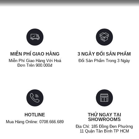
là:
tại
440.000₫.
là:
355.000₫.
MIỄN PHÍ GIAO HÀNG
3 NGÀY ĐỔI SẢN PHẨM
Miễn Phí Giao Hàng Với Hoá
Đổi Sản Phẩm Trong 3 Ngày
Đơn Trên 900.000đ
HOTLINE
THỬ NGAY TẠI
SHOWROOMS
Mua Hàng Online: 0708.666.689
Địa Chỉ: 185 Đồng Đen Phường
11 Quận Tân Bình TP HCM