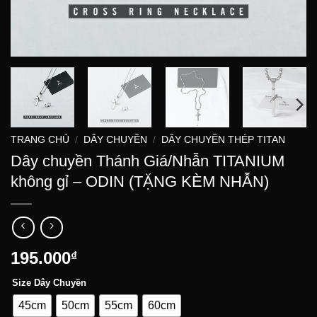
TRANG CHỦ
/
DÂY CHUYỀN
/
DÂY CHUYỀN THÉP TITAN
Dây chuyền Thánh Giá/Nhẫn TITANIUM
không gỉ – ODIN (TẶNG KÈM NHẪN)
195.000
₫
Size Dây Chuyền
45cm
50cm
55cm
60cm