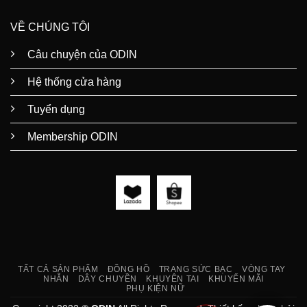
VỀ CHÚNG TÔI
Câu chuyện của ODIN
Hệ thống cửa hàng
Tuyển dụng
Membership ODIN
TẤT CẢ SẢN PHẨM
ĐỒNG HỒ
TRANG SỨC BẠC
VÒNG TAY
NHẪN
DÂY CHUYỀN
KHUYÊN TAI
KHUYẾN MÃI
PHỤ KIỆN NỮ