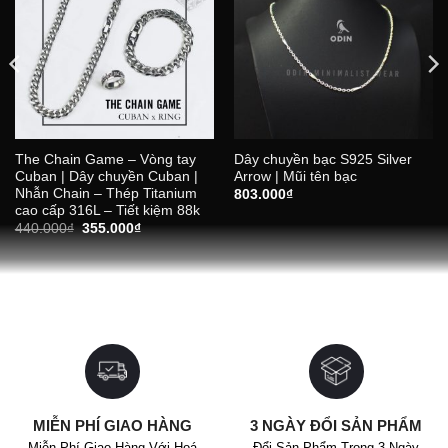
The Chain Game – Vòng tay
Dây chuyền bạc S925 Silver
Cuban | Dây chuyền Cuban |
Arrow | Mũi tên bạc
Nhẫn Chain – Thép Titanium
803.000
₫
cao cấp 316L – Tiết kiệm 88k
Giá
Giá
440.000
₫
355.000
₫
gốc
hiện
là:
tại
440.000₫.
là:
355.000₫.
MIỄN PHÍ GIAO HÀNG
3 NGÀY ĐỔI SẢN PHẨM
Miễn Phí Giao Hàng Với Hoá
Đổi Sản Phẩm Trong 3 Ngày