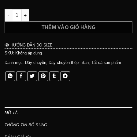
Dây chuyền Thánh Giá/Nhẫn TITANIUM không gỉ - ODIN (TẶNG
THÊM VÀO GIỎ HÀNG
HƯỚNG DẪN ĐO SIZE
SKU:
Không áp dụng
Danh mục:
Dây chuyền
,
Dây chuyền thép Titan
,
Tất cả sản phẩm
MÔ TẢ
THÔNG TIN BỔ SUNG