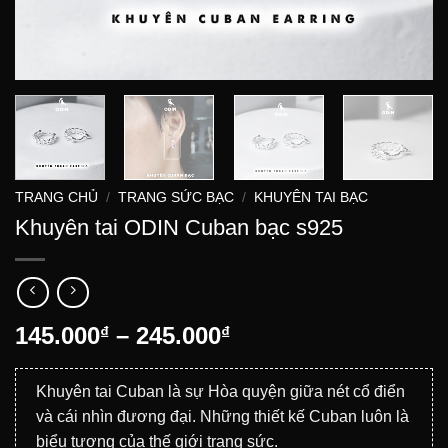
TRANG CHỦ
/
TRANG SỨC BẠC
/
KHUYÊN TAI BẠC
Khuyên tai ODIN Cuban bạc s925
Khoảng
145.000
–
245.000
₫
₫
giá:
từ
Khuyên tai Cuban là sự Hòa quyện giữa nét cổ điển
145.000₫
và cái nhìn đương đại. Những thiết kế Cuban luôn là
đến
biểu tượng của thế giới trang sức.