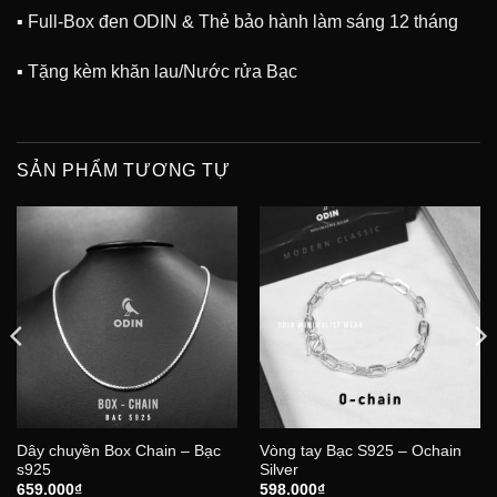
▪ Full-Box đen ODIN & Thẻ bảo hành làm sáng 12 tháng
▪ Tặng kèm khăn lau/Nước rửa Bạc
SẢN PHẨM TƯƠNG TỰ
Dây chuyền Box Chain – Bạc
Vòng tay Bạc S925 – Ochain
s925
Silver
659.000
₫
598.000
₫