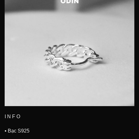
I N F O
▪ Bạc S925