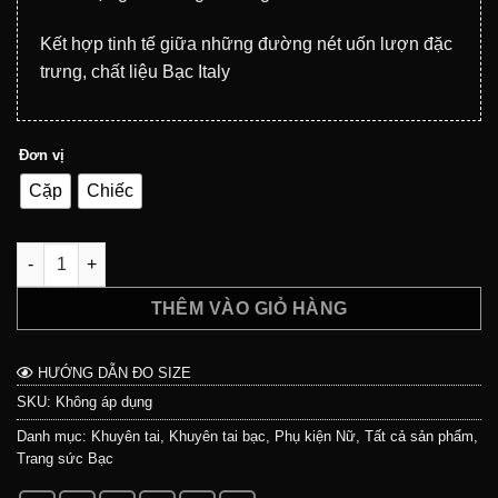
245.000₫
Kết hợp tinh tế giữa những đường nét uốn lượn đặc
trưng, chất liệu Bạc Italy
Đơn vị
Cặp
Chiếc
Khuyên tai ODIN Cuban bạc s925 số lượng
THÊM VÀO GIỎ HÀNG
HƯỚNG DẪN ĐO SIZE
SKU:
Không áp dụng
Danh mục:
Khuyên tai
,
Khuyên tai bạc
,
Phụ kiện Nữ
,
Tất cả sản phẩm
,
Trang sức Bạc