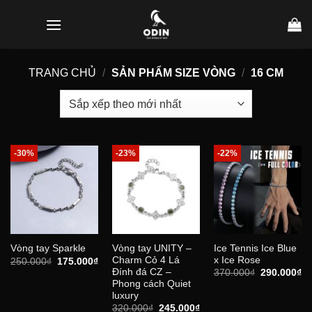
Bỏ
qua
nội
dung
TRANG CHỦ
/
SẢN PHẨM SIZE VÒNG
/
16 CM
-30%
-23%
-22%
Vòng tay UNITY –
Ice Tennis Ice Blue
Vòng tay Sparkle
Charm Cỏ 4 Lá
x Ice Rose
Giá
Giá
250.000
₫
175.000
₫
gốc
hiện
Đính đá CZ –
Giá
Gi
370.000
₫
290.000
₫
là:
tại
gốc
hi
Phong cách Quiet
250.000₫.
là:
là:
tại
luxury
175.000₫.
370.000₫.
là:
Giá
Giá
320.000
₫
245.000
₫
29