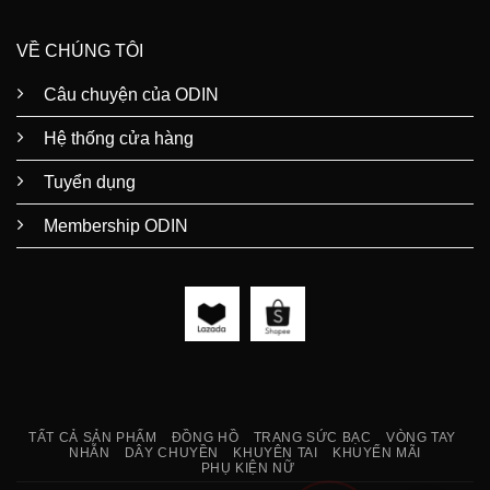
VỀ CHÚNG TÔI
Câu chuyện của ODIN
Hệ thống cửa hàng
Tuyển dụng
Membership ODIN
TẤT CẢ SẢN PHẨM
ĐỒNG HỒ
TRANG SỨC BẠC
VÒNG TAY
NHẪN
DÂY CHUYỀN
KHUYÊN TAI
KHUYẾN MÃI
PHỤ KIỆN NỮ