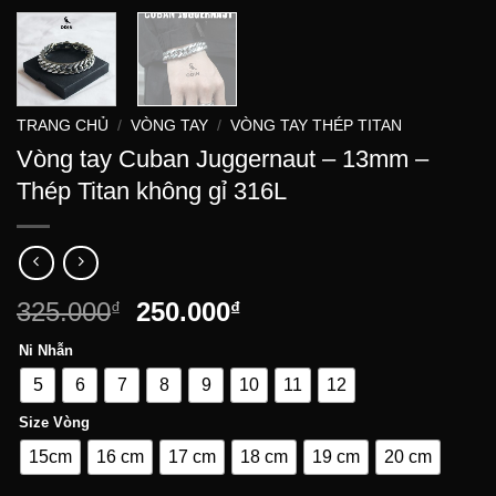
TRANG CHỦ
/
VÒNG TAY
/
VÒNG TAY THÉP TITAN
Vòng tay Cuban Juggernaut – 13mm –
Thép Titan không gỉ 316L
Giá
Giá
325.000
250.000
₫
₫
gốc
hiện
Ni Nhẫn
là:
tại
325.000₫.
là:
5
6
7
8
9
10
11
12
250.000₫.
Size Vòng
15cm
16 cm
17 cm
18 cm
19 cm
20 cm