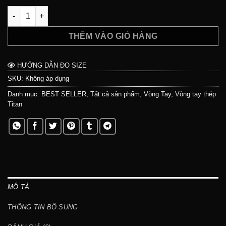
Vòng tay Cuban Juggernaut - 13mm - Thép Titan không gỉ 316
THÊM VÀO GIỎ HÀNG
HƯỚNG DẪN ĐO SIZE
SKU:
Không áp dụng
Danh mục:
BEST SELLER
,
Tất cả sản phẩm
,
Vòng Tay
,
Vòng tay thép
Titan
MÔ TẢ
THÔNG TIN BỔ SUNG