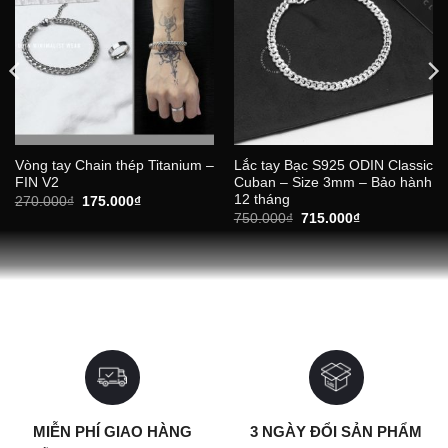
Vòng tay Chain thép Titanium –
Lắc tay Bạc S925 ODIN Classic
FIN V2
Cuban – Size 3mm – Bảo hành
12 tháng
Giá
Giá
270.000
₫
175.000
₫
gốc
hiện
Giá
Giá
750.000
₫
715.000
₫
là:
tại
gốc
hiện
270.000₫.
là:
là:
tại
175.000₫.
750.000₫.
là:
715.000₫.
MIỄN PHÍ GIAO HÀNG
3 NGÀY ĐỔI SẢN PHẨM