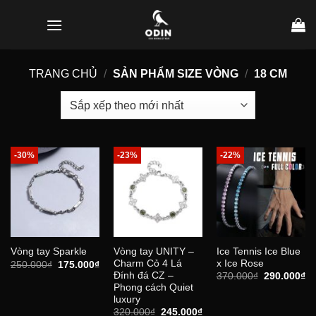
Bỏ
qua
nội
dung
TRANG CHỦ
/
SẢN PHẨM SIZE VÒNG
/
18 CM
-30%
-23%
-22%
Vòng tay UNITY –
Ice Tennis Ice Blue
Vòng tay Sparkle
Charm Cỏ 4 Lá
x Ice Rose
Giá
Giá
250.000
₫
175.000
₫
gốc
hiện
Đính đá CZ –
Giá
Gi
370.000
₫
290.000
₫
là:
tại
gốc
hi
Phong cách Quiet
250.000₫.
là:
là:
tại
luxury
175.000₫.
370.000₫.
là:
Giá
Giá
320.000
₫
245.000
₫
29