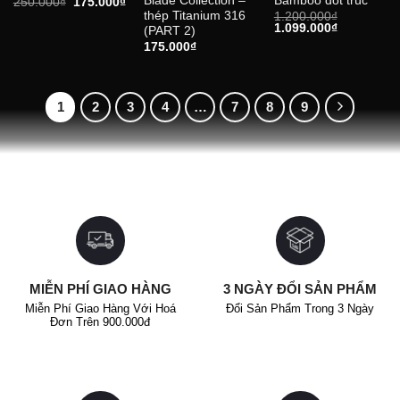
Blade Collection –
Bamboo đốt trúc
Giá
Giá
250.000
₫
175.000
₫
gốc
hiện
thép Titanium 316
1.200.000
₫
là:
tại
Giá
Giá
1.099.000
₫
(PART 2)
250.000₫.
là:
gốc
hiện
175.000
₫
175.000₫.
là:
tại
1.200.000₫.
là:
1.099.000₫
1
2
3
4
…
7
8
9
MIỄN PHÍ GIAO HÀNG
3 NGÀY ĐỔI SẢN PHẨM
Miễn Phí Giao Hàng Với Hoá
Đổi Sản Phẩm Trong 3 Ngày
Đơn Trên 900.000đ