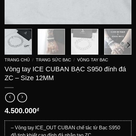
TRANG CHỦ
/
TRANG SỨC BẠC
/
VÒNG TAY BẠC
Vòng tay ICE CUBAN BẠC S950 đính đá
ZC – Size 12MM
4.500.000
₫
– Vòng tay ICE_OUT CUBAN chế tác từ Bạc S950
độ tinh khiết cao đính đá nhân tạo ZC