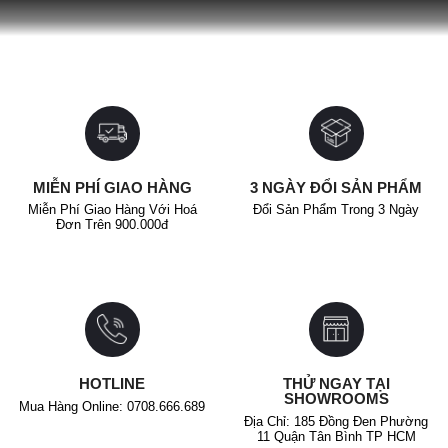
giá:
195.000₫.
từ
195.000₫
đến
220.000₫
MIỄN PHÍ GIAO HÀNG
3 NGÀY ĐỔI SẢN PHẨM
Miễn Phí Giao Hàng Với Hoá
Đổi Sản Phẩm Trong 3 Ngày
Đơn Trên 900.000đ
HOTLINE
THỬ NGAY TẠI
SHOWROOMS
Mua Hàng Online: 0708.666.689
Địa Chỉ: 185 Đồng Đen Phường
11 Quận Tân Bình TP HCM