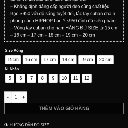
– Khẳng định đẳng cấp người đeo cùng chất liệu
Bạc S950 với độ sáng tuyệt đối, lắc tay cuban chain
phong cách HIPHOP bạc Ý s950 đính đá siêu phẩm
– Vòng tay cuban cho nam HÀNG ĐỦ SIZE từ 15 cm
– 16 cm – 17 cm – 18 cm – 19 cm – 20 cm
Size Vòng
15cm
16 cm
17 cm
18 cm
19 cm
20 cm
Ni Nhẫn
5
6
7
8
9
10
11
12
Vòng tay ICE CUBAN BẠC S950 đính đá ZC - Size 12MM số lượ
THÊM VÀO GIỎ HÀNG
HƯỚNG DẪN ĐO SIZE