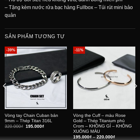
– Tặng kèm nước rửa bạc hàng Fullbox – Túi rút mini bảo
quản
SẢN PHẨM TƯƠNG TỰ
-39%
-11%
Vòng tay Chain Cuban bản
Vòng the Cuff – màu Rose
9mm – Thép Titan 316L
Gold – Thép Titanium phủ
Crom – KHÔNG GỈ – KHÔNG
Giá
Giá
320.000
₫
195.000
₫
gốc
hiện
XUỐNG MÀU
là:
tại
Khoảng
195.000
₫
–
220.000
₫
320.000₫.
là: