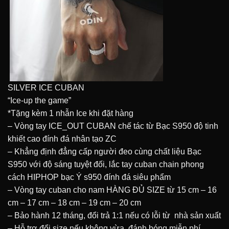
SILVER ICE CUBAN
“Ice-up the game”
*Tặng kèm 1 nhẫn Ice khi đặt hàng
– Vòng tay ICE_OUT CUBAN chế tác từ Bạc S950 độ tinh
khiết cao đính đá nhân tạo ZC
– Khẳng định đẳng cấp người đeo cùng chất liệu Bạc
S950 với độ sáng tuyệt đối, lắc tay cuban chain phong
cách HIPHOP bạc Ý s950 đính đá siêu phẩm
– Vòng tay cuban cho nam HÀNG ĐỦ SIZE từ 15 cm – 16
cm – 17 cm – 18 cm – 19 cm – 20 cm
– Bảo hành 12 tháng, đổi trả 1:1 nếu có lỗi từ nhà sản xuất
– Hỗ trợ đổi size nếu không vừa, đánh bóng miễn phí